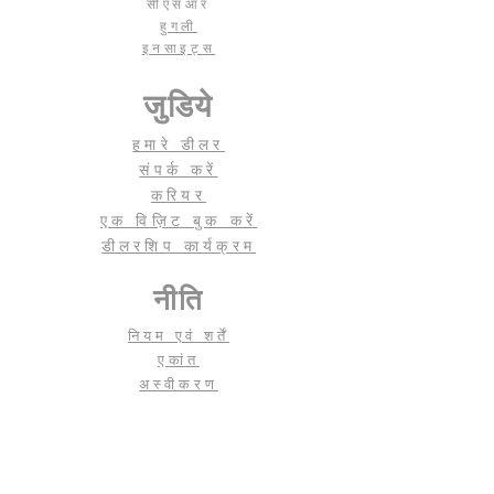
सीएसआर
हुगली
इनसाइट्स
जुडिये
हमारे डीलर
संपर्क करें
करियर
एक विज़िट बुक करें
डीलरशिप कार्यक्रम
नीति
नियम एवं शर्तें
एकांत
अस्वीकरण
बुक ए विजिट टू हमारे शोरूम