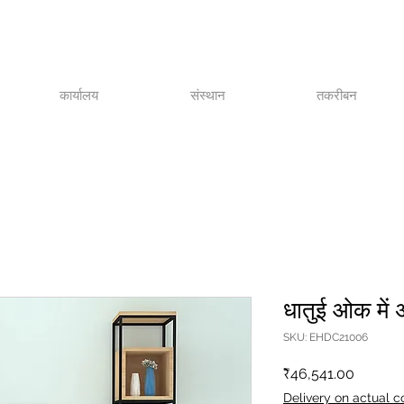
कार्यालय
संस्थान
तकरीबन
धातुई ओक में अ
SKU: EHDC21006
मूल्य
₹46,541.00
Delivery on actual c