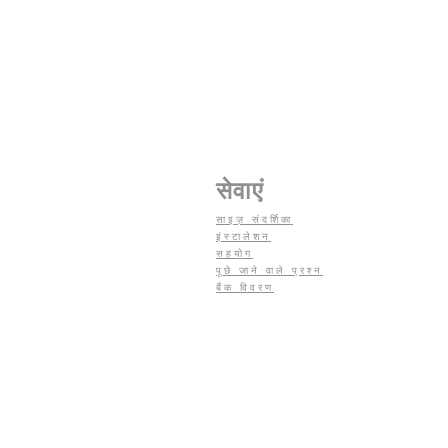
सेवाएं
साइज़ संदर्शिका
इंस्टालेशन
सहयोग
पूछे जाने वाले प्रश्न
बैंक विवरण