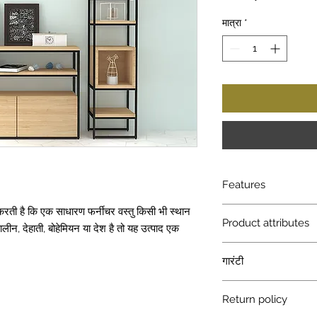
मात्रा
*
Features
 करती है कि एक साधारण फर्नीचर वस्तु किसी भी स्थान
Dimensions: 1630m
Product attributes
Finish: Metallic oak
, देहाती, बोहेमियन या देश है तो यह उत्पाद एक
Assembly:
Sturdy on
Primary Material: Pr
Model
गारंटी
Secondary Material:
Weight capacity:
Ho
Name
उत्पाद किसी भी निर्मा
Return policy
Type: Open
भी अन्य मुद्दों के खिल
Room type: Living r
Product dimension