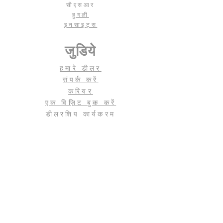
सीएसआर
हुगली
इनसाइट्स
जुडिये
हमारे डीलर
संपर्क करें
करियर
एक विज़िट बुक करें
डीलरशिप कार्यक्रम
नीति
नियम एवं शर्तें
एकांत
अस्वीकरण
बुक ए विजिट टू हमारे शोरूम