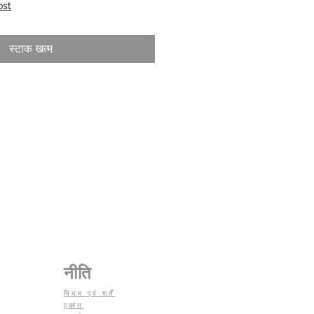
ost
स्टाक खत्म
नीति
नियम एवं शर्तें
एकांत